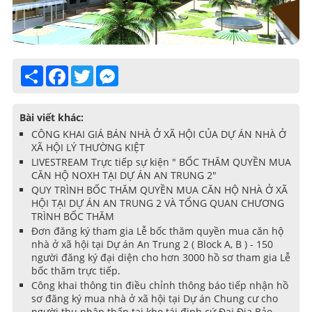
Share
Facebook
Twitter
Messenger
Bài viết khác:
CÔNG KHAI GIÁ BÁN NHÀ Ở XÃ HỘI CỦA DỰ ÁN NHÀ Ở
XÃ HỘI LÝ THƯỜNG KIỆT
LIVESTREAM Trực tiếp sự kiện " BỐC THĂM QUYỀN MUA
CĂN HỘ NOXH TẠI DỰ ÁN AN TRUNG 2"
QUY TRÌNH BỐC THĂM QUYỀN MUA CĂN HỘ NHÀ Ở XÃ
HỘI TẠI DỰ ÁN AN TRUNG 2 VÀ TỔNG QUAN CHƯƠNG
TRÌNH BỐC THĂM
Đơn đăng ký tham gia Lễ bốc thăm quyền mua căn hộ
nhà ở xã hội tại Dự án An Trung 2 ( Block A, B ) - 150
người đăng ký đại diện cho hơn 3000 hồ sơ tham gia Lễ
bốc thăm trực tiếp.
Công khai thông tin điều chỉnh thông báo tiếp nhận hồ
sơ đăng ký mua nhà ở xã hội tại Dự án Chung cư cho
người thu nhập thấp tại kho tái định cứ Đại Địa Bảo