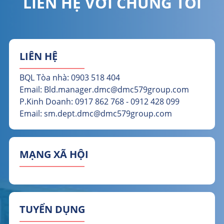
LIÊN HỆ VỚI CHÚNG TÔI
LIÊN HỆ
BQL Tòa nhà: 0903 518 404
Email: Bld.manager.dmc@dmc579group.com
P.Kinh Doanh: 0917 862 768 - 0912 428 099
Email: sm.dept.dmc@dmc579group.com
MẠNG XÃ HỘI
TUYỂN DỤNG