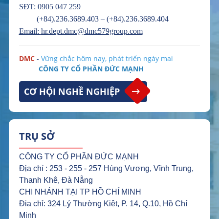
SĐT: 0905 047 259
(+84).236.3689.403 – (+84).236.3689.404
Email:
hr.dept.dmc@dmc579group.com
DMC
-
Vững chắc hôm nay, phát triển ngày mai​
CÔNG TY CỔ PHẦN ĐỨC MẠNH
CƠ HỘI NGHỀ NGHIỆP
TRỤ SỞ
CÔNG TY CỔ PHẦN ĐỨC MẠNH
Địa chỉ : 253 - 255 - 257 Hùng Vương, Vĩnh Trung,
Thanh Khê, Đà Nẵng
CHI NHÁNH TẠI TP HỒ CHÍ MINH
Địa chỉ: 324 Lý Thường Kiệt, P. 14, Q.10, Hồ Chí
Minh