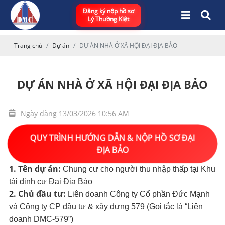
Đăng ký nộp hồ sơ
Lý Thường Kiệt
Trang chủ
Dự án
DỰ ÁN NHÀ Ở XÃ HỘI ĐẠI ĐỊA BẢO
DỰ ÁN NHÀ Ở XÃ HỘI ĐẠI ĐỊA BẢO
Ngày đăng 13/03/2026 10:56 AM
QUY TRÌNH HƯỚNG DẪN & NỘP HỒ SƠ ĐẠI
ĐỊA BẢO
1. Tên dự án:
Chung cư cho người thu nhập thấp tại Khu
tái định cư Đại Địa Bảo
2. Chủ đầu tư:
Liên doanh Công ty Cổ phần Đức Mạnh
và Công ty CP đầu tư & xây dựng 579 (Gọi tắc là “Liên
doanh DMC-579”)