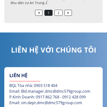
khu dân cư An Trung 2
1
2
LIÊN HỆ VỚI CHÚNG TÔI
LIÊN HỆ
BQL Tòa nhà: 0903 518 404
Email: Bld.manager.dmc@dmc579group.com
P.Kinh Doanh: 0917 862 768 - 0912 428 099
Email: sm.dept.dmc@dmc579group.com