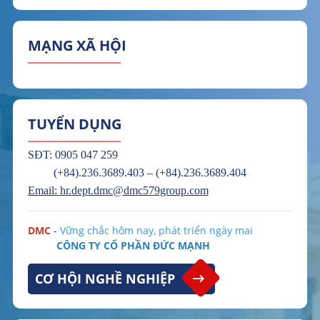
MẠNG XÃ HỘI
TUYỂN DỤNG
SĐT: 0905 047 259
(+84).236.3689.403 – (+84).236.3689.404
Email:
hr.dept.dmc@dmc579group.com
DMC
-
Vững chắc hôm nay, phát triển ngày mai​
CÔNG TY CỔ PHẦN ĐỨC MẠNH
CƠ HỘI NGHỀ NGHIỆP