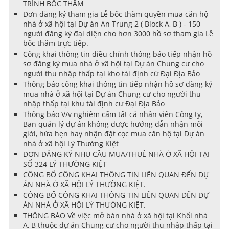
TRÌNH BỐC THĂM
Đơn đăng ký tham gia Lễ bốc thăm quyền mua căn hộ
nhà ở xã hội tại Dự án An Trung 2 ( Block A, B ) - 150
người đăng ký đại diện cho hơn 3000 hồ sơ tham gia Lễ
bốc thăm trực tiếp.
Công khai thông tin điều chỉnh thông báo tiếp nhận hồ
sơ đăng ký mua nhà ở xã hội tại Dự án Chung cư cho
người thu nhập thấp tại kho tái định cứ Đại Địa Bảo
Thông báo công khai thông tin tiếp nhận hồ sơ đăng ký
mua nhà ở xã hội tại Dự án Chung cư cho người thu
nhập thấp tại khu tái định cư Đại Địa Bảo
Thông báo V/v nghiêm cấm tất cả nhân viên Công ty,
Ban quản lý dự án không được hướng dẫn nhận môi
giới, hứa hẹn hay nhận đặt cọc mua căn hộ tại Dự án
nhà ở xã hội Lý Thường Kiệt
ĐƠN ĐĂNG KÝ NHU CẦU MUA/THUÊ NHÀ Ở XÃ HỘI TẠI
SỐ 324 LÝ THƯỜNG KIỆT
CÔNG BỐ CÔNG KHAI THÔNG TIN LIÊN QUAN ĐẾN DỰ
ÁN NHÀ Ở XÃ HỘI LÝ THƯỜNG KIỆT.
CÔNG BỐ CÔNG KHAI THÔNG TIN LIÊN QUAN ĐẾN DỰ
ÁN NHÀ Ở XÃ HỘI LÝ THƯỜNG KIỆT.
THÔNG BÁO Về việc mở bán nhà ở xã hội tại Khối nhà
A, B thuộc dự án Chung cư cho người thu nhập thấp tại