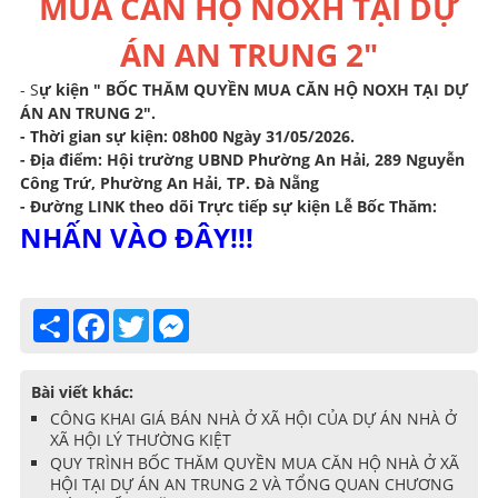
MUA CĂN HỘ NOXH TẠI DỰ
ÁN AN TRUNG 2"
- S
ự kiện " BỐC THĂM QUYỀN MUA CĂN HỘ NOXH TẠI DỰ
ÁN AN TRUNG 2".
- Thời gian sự kiện: 08h00 Ngày 31/05/2026.
- Địa điểm: Hội trường UBND Phường An Hải, 289 Nguyễn
Công Trứ, Phường An Hải, TP. Đà Nẵng
- Đường LINK theo dõi Trực tiếp sự kiện Lễ Bốc Thăm:
NHẤN VÀO ĐÂY!!!
Share
Facebook
Twitter
Messenger
Bài viết khác:
CÔNG KHAI GIÁ BÁN NHÀ Ở XÃ HỘI CỦA DỰ ÁN NHÀ Ở
XÃ HỘI LÝ THƯỜNG KIỆT
QUY TRÌNH BỐC THĂM QUYỀN MUA CĂN HỘ NHÀ Ở XÃ
HỘI TẠI DỰ ÁN AN TRUNG 2 VÀ TỔNG QUAN CHƯƠNG