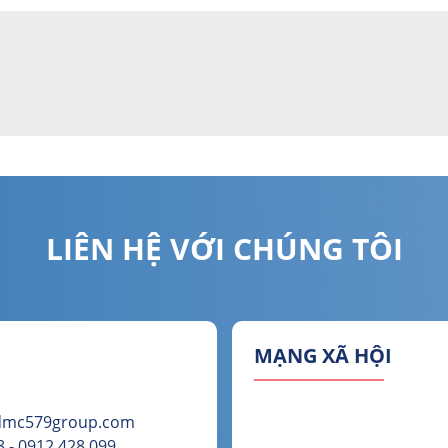
LIÊN HỆ VỚI CHÚNG TÔI
MẠNG XÃ HỘI
@dmc579group.com
 - 0912 428 099