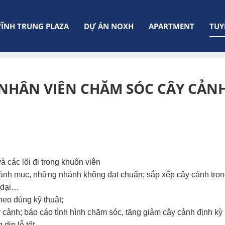
VĨNH TRUNG PLAZA
DỰ ÁN NOXH
APARTMENT
TUY
cảnh
NHÂN VIÊN CHĂM SÓC CÂY CẢN
à các lối đi trong khuôn viên
nhánh mục, những nhánh không đạt chuẩn; sắp xếp cây cảnh tron
ỏ dại…
heo đúng kỹ thuật;
 cảnh; báo cáo tình hình chăm sóc, tăng giảm cây cảnh định kỳ
 dịp lễ tết