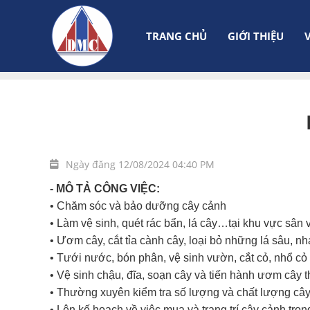
TRANG CHỦ
GIỚI THIỆU
Trang chủ
Tuyển dụng
Nhân viên chăm sóc cây 
Ngày đăng 12/08/2024 04:40 PM
- MÔ TẢ CÔNG VIỆC:
• Chăm sóc và bảo dưỡng cây cảnh
• Làm vệ sinh, quét rác bẩn, lá cây…tại khu vực sân v
• Ươm cây, cắt tỉa cành cây, loại bỏ những lá sâu, 
• Tưới nước, bón phân, vệ sinh vườn, cắt cỏ, nhổ c
• Vệ sinh chậu, đĩa, soạn cây và tiến hành ươm cây t
• Thường xuyên kiểm tra số lượng và chất lượng cây
• Lên kế hoạch về việc mua và trang trí cây cảnh trong