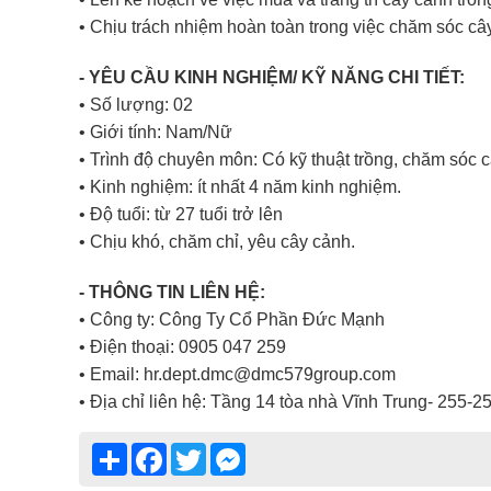
• Chịu trách nhiệm hoàn toàn trong việc chăm sóc c
- YÊU CẦU KINH NGHIỆM/ KỸ NĂNG CHI TIẾT:
• Số lượng: 02
• Giới tính: Nam/Nữ
• Trình độ chuyên môn: Có kỹ thuật trồng, chăm sóc 
• Kinh nghiệm: ít nhất 4 năm kinh nghiệm.
• Độ tuổi: từ 27 tuổi trở lên
• Chịu khó, chăm chỉ, yêu cây cảnh.
- THÔNG TIN LIÊN HỆ:
• Công ty: Công Ty Cổ Phần Đức Mạnh
• Điện thoại: 0905 047 259
• Email: hr.dept.dmc@dmc579group.com
• Địa chỉ liên hệ: Tầng 14 tòa nhà Vĩnh Trung- 255
Share
Facebook
Twitter
Messenger