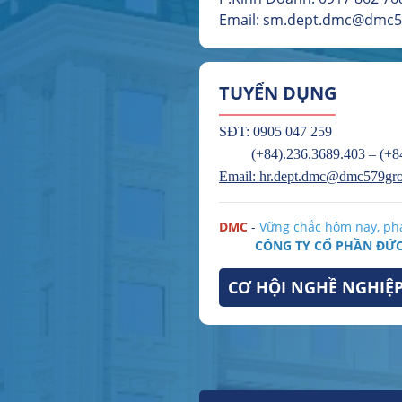
Email: sm.dept.dmc@dmc
TUYỂN DỤNG
SĐT: 0905 047 259
(+84).236.3689.403 – (+84
Email:
hr.dept.dmc@dmc579gr
DMC
-
Vững chắc hôm nay, phá
CÔNG TY CỔ PHẦN ĐỨ
CƠ HỘI NGHỀ NGHIỆ