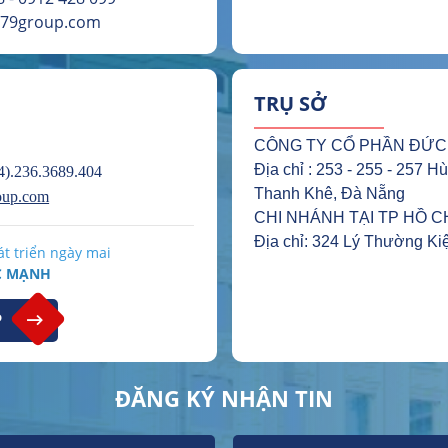
579group.com
TRỤ SỞ
CÔNG TY CỔ PHẦN ĐỨC
Địa chỉ : 253 - 255 - 257 
).236.3689.404
Thanh Khê, Đà Nẵng
oup.com
CHI NHÁNH TẠI TP HỒ C
Địa chỉ: 324 Lý Thường Kiệ
t triển ngày mai​
C MẠNH
P
ĐĂNG KÝ NHẬN TIN