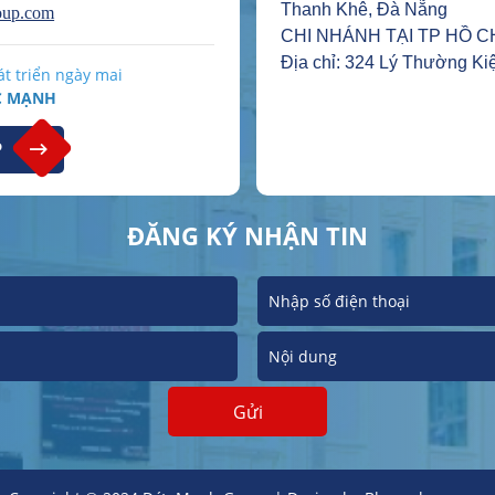
Thanh Khê, Đà Nẵng
oup.com
CHI NHÁNH TẠI TP HỒ C
Địa chỉ: 324 Lý Thường Kiệ
t triển ngày mai​
C MẠNH
P
ĐĂNG KÝ NHẬN TIN