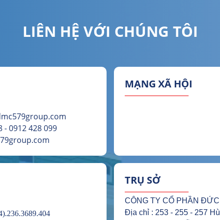
LIÊN HỆ VỚI CHÚNG TÔI
MẠNG XÃ HỘI
@dmc579group.com
 - 0912 428 099
579group.com
TRỤ SỞ
CÔNG TY CỔ PHẦN ĐỨC
Địa chỉ : 253 - 255 - 257 
).236.3689.404