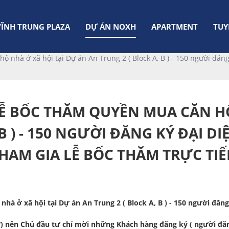
VĨNH TRUNG PLAZA
DỰ ÁN NOXH
APARTMENT
TUY
 nhà ở xã hội tại Dự án An Trung 2 ( Block A, B ) - 150 người đăn
Ễ BỐC THĂM QUYỀN MUA CĂN HỘ
 B ) - 150 NGƯỜI ĐĂNG KÝ ĐẠI D
HAM GIA LỄ BỐC THĂM TRỰC TIẾ
à ở xã hội tại Dự án An Trung 2 ( Block A, B ) - 150 người đăn
ơ) nên Chủ đầu tư chỉ mời những Khách hàng đăng ký ( người đăn