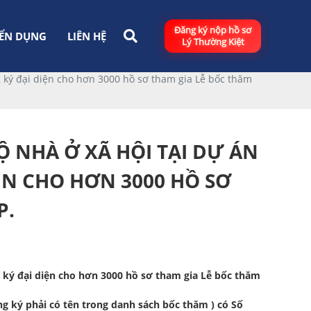
Đăng ký nộp hồ sơ
ỂN DỤNG
LIÊN HỆ
Lý Thường Kiệt
g ký đại diện cho hơn 3000 hồ sơ tham gia Lễ bốc thăm
 NHÀ Ở XÃ HỘI TẠI DỰ ÁN
IỆN CHO HƠN 3000 HỒ SƠ
P.
g ký đại diện cho hơn 3000 hồ sơ tham gia Lễ bốc thăm
g ký phải có tên trong danh sách bốc thăm ) có Số