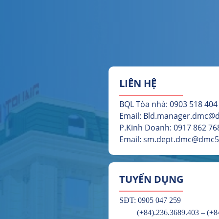
LIÊN HỆ
BQL Tòa nhà: 0903 518 404
Email: Bld.manager.dmc
P.Kinh Doanh: 0917 862 768
Email: sm.dept.dmc@dmc
TUYỂN DỤNG
SĐT: 0905 047 259
(+84).236.3689.403 – (+84