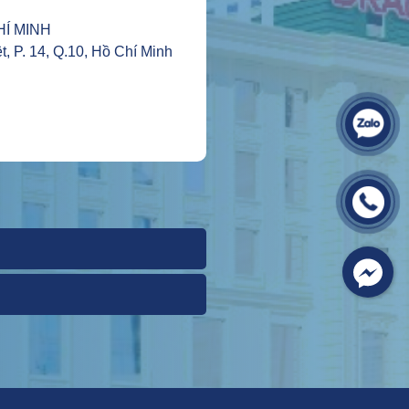
HÍ MINH
t, P. 14, Q.10, Hồ Chí Minh