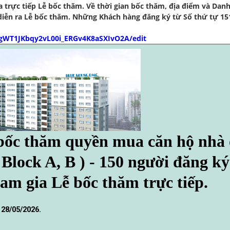
a trực tiếp Lễ bốc thăm. Về thời gian bốc thăm, địa điểm và Dan
diễn ra Lễ bốc thăm. Những Khách hàng đăng ký từ Số thứ tự 151
s-gWT1JKbqy2vL00i_ERGv4K8aSXIvO2A/edit