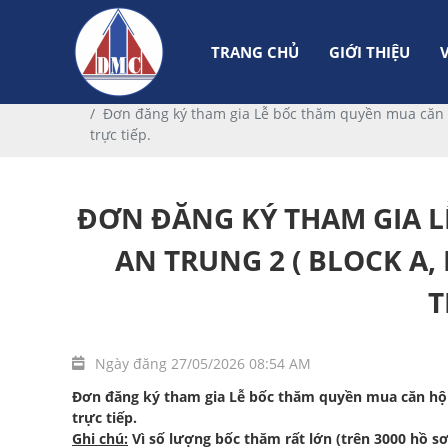
TRANG CHỦ
GIỚI THIỆU
Trang chủ
Dự án
Đơn đăng ký tham gia Lễ bốc thăm quyền mua căn hộ
trực tiếp.
ĐƠN ĐĂNG KÝ THAM GIA L
AN TRUNG 2 ( BLOCK A,
T
Ngày đăng 27/05/2026 08:54 AM
Đơn đăng ký tham gia Lễ bốc thăm quyền mua căn hộ nh
trực tiếp.
Ghi chú:
Vì số lượng bốc thăm rất lớn (trên 3000 hồ s