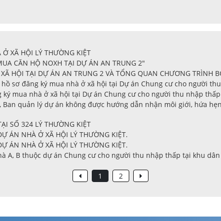
 Ở XÃ HỘI LÝ THƯỜNG KIỆT
 MUA CĂN HỘ NOXH TẠI DỰ ÁN AN TRUNG 2"
XÃ HỘI TẠI DỰ ÁN AN TRUNG 2 VÀ TỔNG QUAN CHƯƠNG TRÌNH 
 hồ sơ đăng ký mua nhà ở xã hội tại Dự án Chung cư cho người thu 
 ký mua nhà ở xã hội tại Dự án Chung cư cho người thu nhập thấp t
, Ban quản lý dự án không được hướng dẫn nhận môi giới, hứa hẹn
ẠI SỐ 324 LÝ THƯỜNG KIỆT
Ự ÁN NHÀ Ở XÃ HỘI LÝ THƯỜNG KIỆT.
Ự ÁN NHÀ Ở XÃ HỘI LÝ THƯỜNG KIỆT.
à A, B thuộc dự án Chung cư cho người thu nhập thấp tại khu dân
1
2