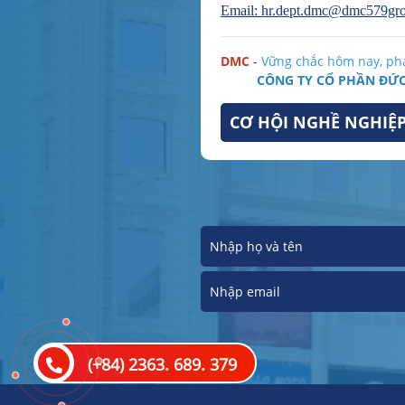
Email:
hr.dept.dmc@dmc579gr
DMC
-
Vững chắc hôm nay, phá
CÔNG TY CỔ PHẦN ĐỨ
CƠ HỘI NGHỀ NGHIỆ
(+84) 2363. 689. 379