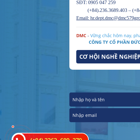
SĐT: 0905 047 259
(+84).236.3689.403 – (+84
Email:
hr.dept.dmc@dmc579gr
DMC
-
Vững chắc hôm nay, phá
CÔNG TY CỔ PHẦN ĐỨ
CƠ HỘI NGHỀ NGHIỆ