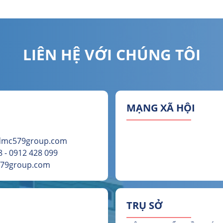
LIÊN HỆ VỚI CHÚNG TÔI
MẠNG XÃ HỘI
@dmc579group.com
 - 0912 428 099
579group.com
TRỤ SỞ