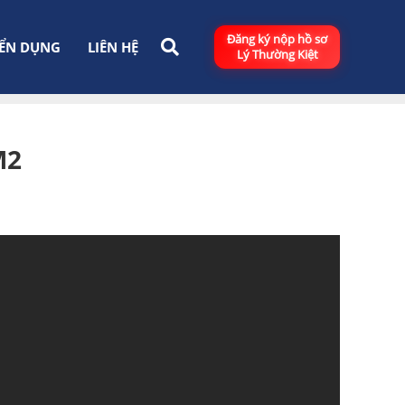
Đăng ký nộp hồ sơ
ỂN DỤNG
LIÊN HỆ
Lý Thường Kiệt
M2