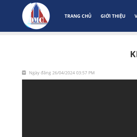
TRANG CHỦ
GIỚI THIỆU
Trang chủ
Tầng
Khu A1 - Tầng 7 - Diện tích: 725
K
Ngày đăng 26/04/2024 03:57 PM