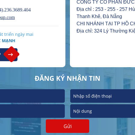
CÔNG TY CỔ PHẦN ĐỨC
Địa chỉ : 253 - 255 - 257 
).236.3689.404
Thanh Khê, Đà Nẵng
oup.com
CHI NHÁNH TẠI TP HỒ C
Địa chỉ: 324 Lý Thường Kiệ
t triển ngày mai​
C MẠNH
P
ĐĂNG KÝ NHẬN TIN