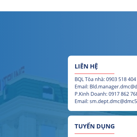
LIÊN HỆ
BQL Tòa nhà: 0903 518 404
Email: Bld.manager.dmc
P.Kinh Doanh: 0917 862 768
Email: sm.dept.dmc@dmc
TUYỂN DỤNG